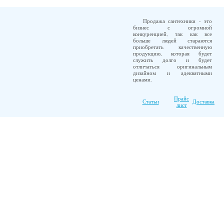
Продажа сантехники - это
бизнес с огромной
конкуренцией, так как все
больше людей стараются
приобретать качественную
продукцию, которая будет
служить долго и будет
отличаться оригинальным
дизайном и адекватными
ценами.
Прайс
Статьи
Доставка
лист